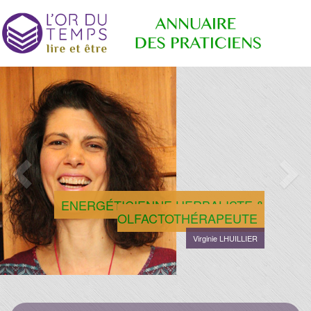
Retrouvez
Annuaire
les
praticiens
"bien-
être"
des
conseillé
par la
librairie
l'or du
Praticiens
ENERGÉTICIENNE HERBALISTE &
temps
OLFACTOTHÉRAPEUTE
Virginie LHUILLIER
"L'Or du