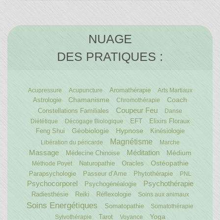
NUAGE
DES PRATIQUES :
Aromathérapie
Acupressure
Acupuncture
Arts Martiaux
Chamanisme
Astrologie
Coach
Chromothérapie
Coupeur Feu
Constellations Familiales
Danse
EFT
Elixirs Floraux
Diététique
Décogage Biologique
Géobiologie
Feng Shui
Hypnose
Kinésiologie
Magnétisme
Libération du péricarde
Marche
Massage
Méditation
Médecine Chinoise
Médium
Naturopathie
Oracles
Ostéopathie
Méthode Poyet
Parapsychologie
Passeur d’Ame
Phytothérapie
PNL
Psychocorporel
Psychothérapie
Psychogénéalogie
Radiesthésie
Reiki
Réflexologie
Soins aux animaux
Soins Energétiques
Somatopathie
Somatothérapie
Tarot
Yoga
Sylvothérapie
Voyance