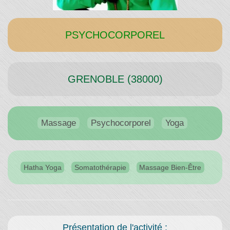
Temps"
PSYCHOCORPOREL
GRENOBLE (38000)
Massage
Psychocorporel
Yoga
Hatha Yoga
Somatothérapie
Massage Bien-Être
Présentation de l'activité :