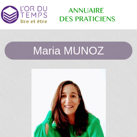
Retrouvez
Annuaire
les
Maria MUNOZ
praticiens
"bien-
être"
des
conseillé
par la
librairie
l'or du
Praticiens
temps
"L'Or du