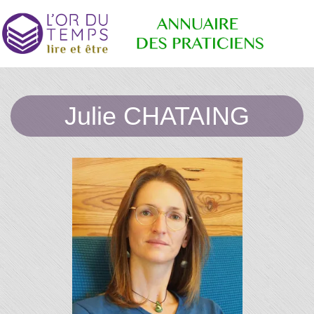
Retrouvez
Annuaire
les
Julie CHATAING
praticiens
"bien-
être"
des
conseillé
par la
librairie
l'or du
Praticiens
temps
"L'Or du