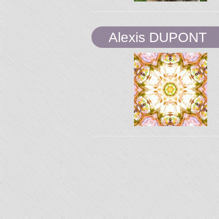
"L'Or 
Alexis DUPONT
Temp