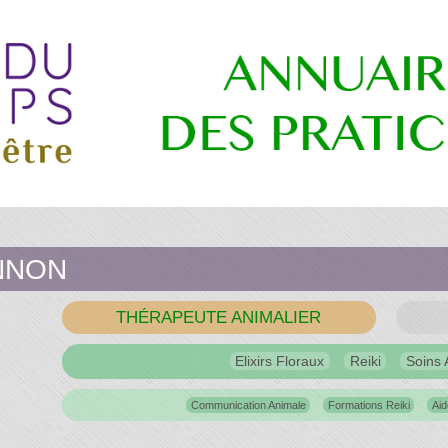
re
ONNON
THÉRAPEUTE ANIMALIER
es
Elixirs Floraux
Reiki
Soins
ns
Communication Animale
Formations Reiki
Aid