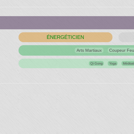
du
s"
ÉNERGÉTICIEN
Arts Martiaux
Coupeur Fe
Qi Gong
Yoga
Méditat