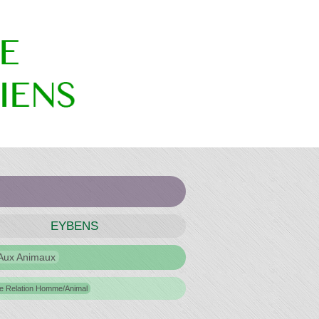
EYBENS
 Aux Animaux
e Relation Homme/animal