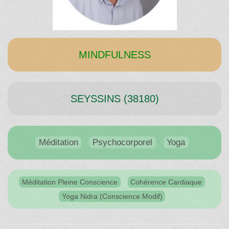
Temps"
MINDFULNESS
SEYSSINS (38180)
Méditation
Psychocorporel
Yoga
Méditation Pleine Conscience
Cohérence Cardiaque
Yoga Nidra (Conscience Modif)