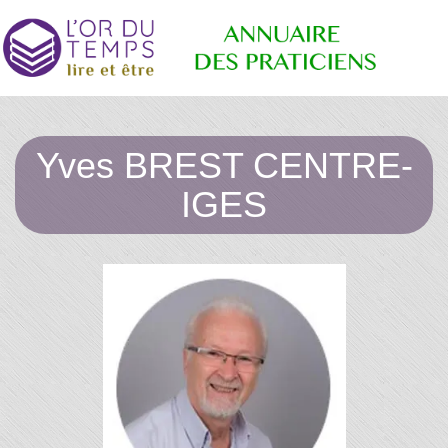
Retrouvez
Annuaire
les
Yves BREST CENTRE-
praticiens
"bien-
IGES
être"
des
conseillé
par la
librairie
l'or du
Praticiens
temps
"L'Or du