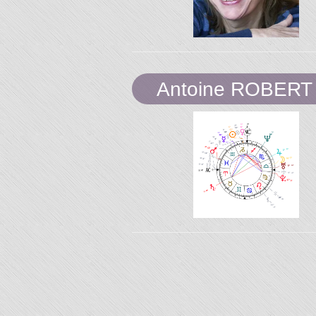
"L'Or 
Temp
Antoine ROBERT