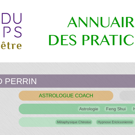
re
D PERRIN
ASTROLOGUE COACH
es
Astrologie
Feng Shui
ns
Métaphysique Chinoise
Hypnose Ericksonienne