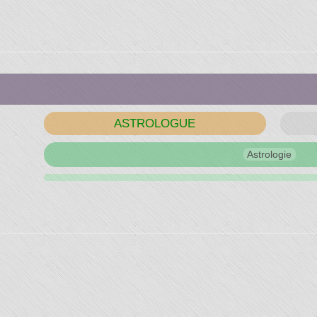
du
s"
ASTROLOGUE
Astrologie