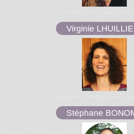
"L'Or 
Virginie LHUILLI
Temp
Stéphane BONO