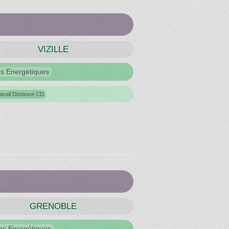
VIZILLE
ns Energétiques
avail Distance CD
GRENOBLE
ns Energétiques