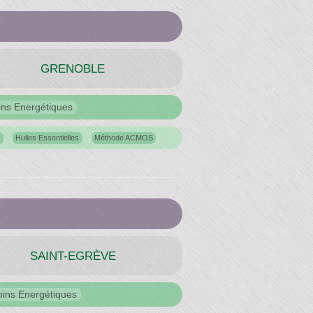
GRENOBLE
ins Energétiques
n
Huiles Essentielles
Méthode ACMOS
SAINT-EGRÈVE
oins Energétiques