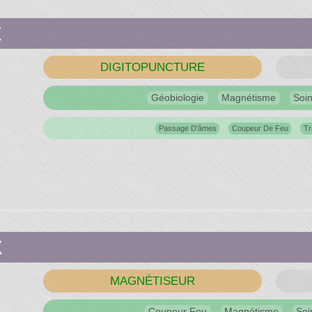
É
DIGITOPUNCTURE
Géobiologie
Magnétisme
Soi
Passage D'âmes
Coupeur De Feu
Tr
X
MAGNÉTISEUR
Coupeur Feu
Magnétisme
Soi