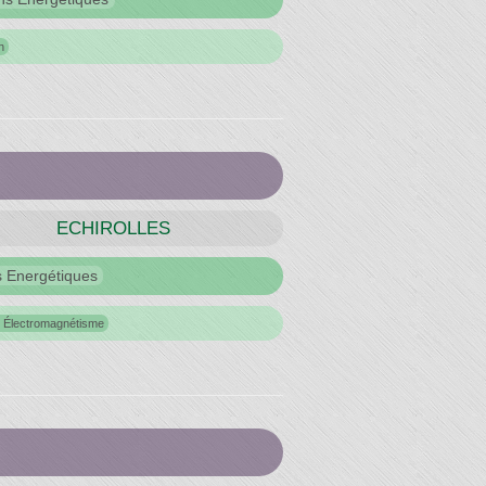
n
ECHIROLLES
s Energétiques
r Électromagnétisme