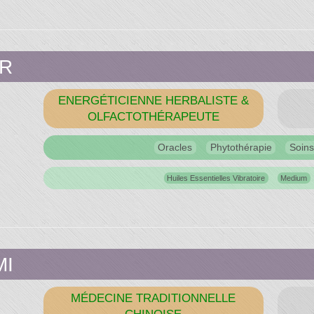
du
ER
s"
ENERGÉTICIENNE HERBALISTE &
OLFACTOTHÉRAPEUTE
Oracles
Phytothérapie
Soins
Huiles Essentielles Vibratoire
Medium
MI
MÉDECINE TRADITIONNELLE