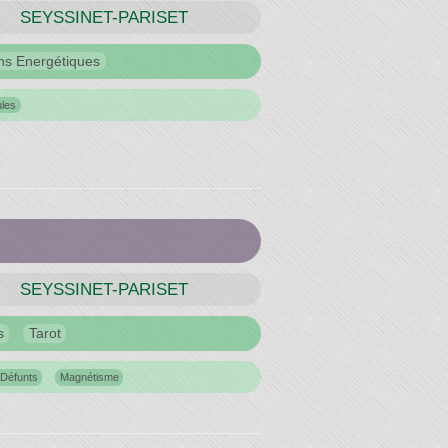
SEYSSINET-PARISET
ns Energétiques
les
SEYSSINET-PARISET
s
Tarot
 Défunts
Magnétisme