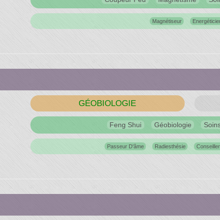
Magnétiseur
Energéticie
GÉOBIOLOGIE
Feng Shui
Géobiologie
Soin
Passeur D'âme
Radiesthésie
Conseille