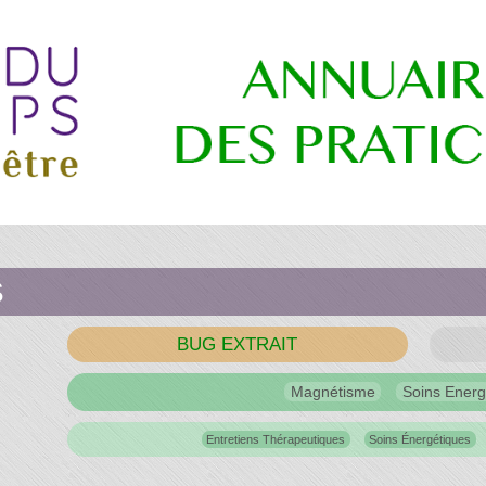
re
S
es
BUG EXTRAIT
Magnétisme
Soins Energ
ns
Entretiens Thérapeutiques
Soins Énergétiques