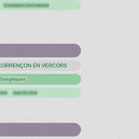
Constellations Dont Individuel
CORRENÇON EN VERCORS
Energétiques
nées
Soins De L’âme