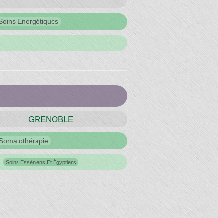
Soins Energétiques
GRENOBLE
Somatothérapie
Soins Esséniens Et Égyptiens