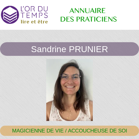
Annuaire
Retrouvez
les
Sandrine PRUNIER
praticiens
"bien-
des
être"
conseillé
par la
librairie
Praticiens
l'or du
temps
"L'Or du
MAGICIENNE DE VIE / ACCOUCHEUSE DE SOI