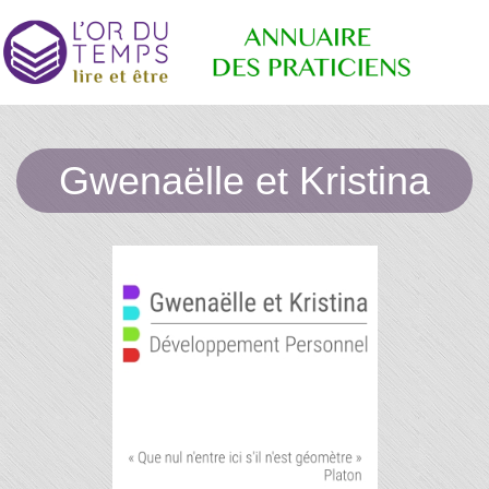
Annuaire
Retrouvez
les
Gwenaëlle et Kristina
praticiens
"bien-
des
être"
conseillé
par la
librairie
Praticiens
l'or du
temps
"L'Or du