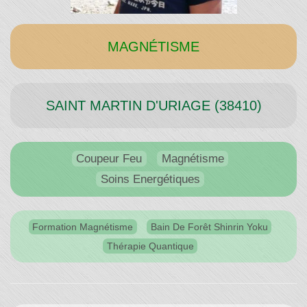
Temps"
MAGNÉTISME
SAINT MARTIN D'URIAGE (38410)
Coupeur Feu
Magnétisme
Soins Energétiques
Formation Magnétisme
Bain De Forêt Shinrin Yoku
Thérapie Quantique