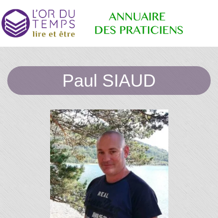
Annuaire
Retrouvez
les
Paul SIAUD
praticiens
"bien-
des
être"
conseillé
par la
librairie
Praticiens
l'or du
temps
"L'Or du