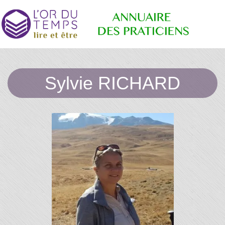
Annuaire
Retrouvez
les
Sylvie RICHARD
praticiens
"bien-
des
être"
conseillé
par la
librairie
Praticiens
l'or du
temps
"L'Or du