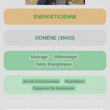
Temps"
ÉNERGÉTICIENNE
DOMÈNE (38420)
Massage
Réflexologie
Soins Energétiques
Access Consciousness
Magnétisme
Expansion De Conscience