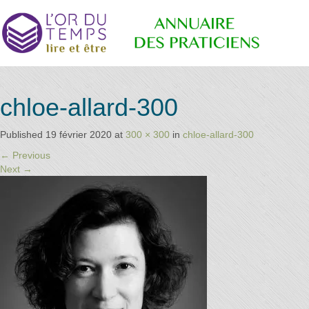
Annuaire
Retrouvez
chloe-allard-300
les
praticiens
"bien-
Published
19 février 2020
at
300 × 300
in
chloe-allard-300
des
être"
←
Previous
conseillé
Next
→
par la
librairie
Praticiens
l'or du
temps
"L'Or du