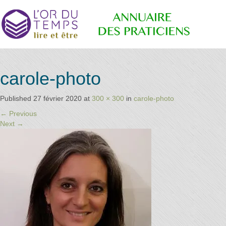
Annuaire
Retrouvez
carole-photo
les
praticiens
"bien-
Published
27 février 2020
at
300 × 300
in
carole-photo
des
être"
←
Previous
conseillé
Next
→
par la
librairie
Praticiens
l'or du
temps
"L'Or du