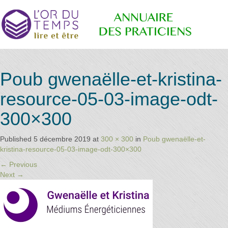
Annuaire
Retrouvez
Poub gwenaëlle-et-kristina-
les
praticiens
resource-05-03-image-odt-
"bien-
des
être"
300×300
conseillé
par la
librairie
Published
5 décembre 2019
at
300 × 300
in
Poub gwenaëlle-et-
Praticiens
l'or du
kristina-resource-05-03-image-odt-300×300
temps
←
Previous
Next
→
"L'Or du