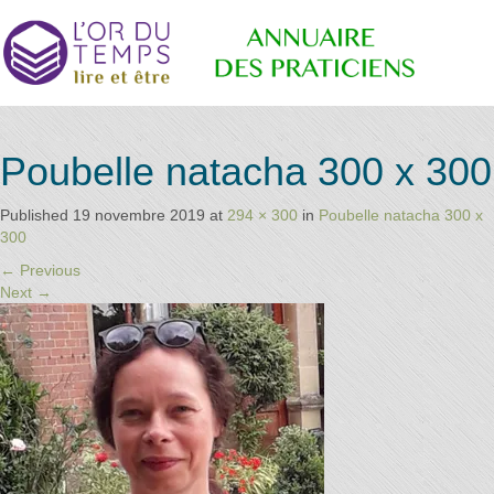
Retrouvez
Annuaire
Poubelle natacha 300 x 300
les
praticiens
"bien-
Published
19 novembre 2019
at
294 × 300
in
Poubelle natacha 300 x
être"
des
300
conseillé
←
Previous
par la
Next
→
librairie
l'or du
Praticiens
temps
"L'Or du