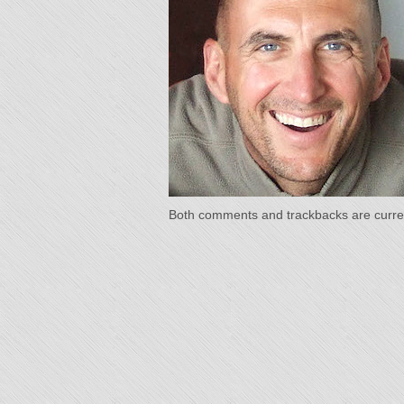
"L'Or 
Temp
Both comments and trackbacks are curren