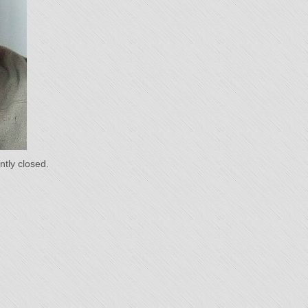
du
s"
tly closed.