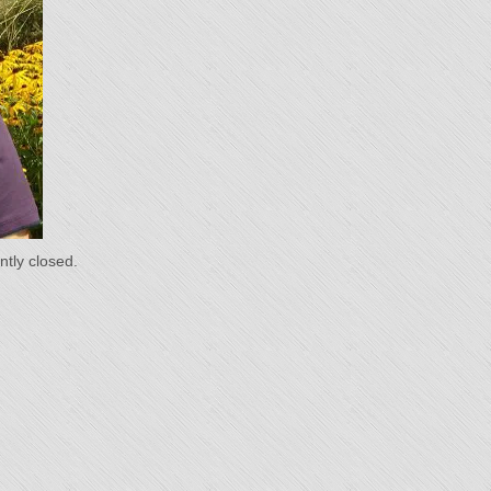
du
s"
tly closed.