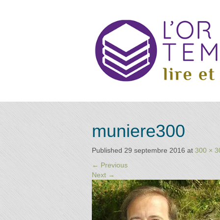
Retrouvez
Annuai
muniere300
les
praticiens
"bien-
Published
29 septembre 2016
at
300 × 3
être"
d
←
Previous
conseillé
Next
→
par la
librairie
l'or du
Praticie
temps