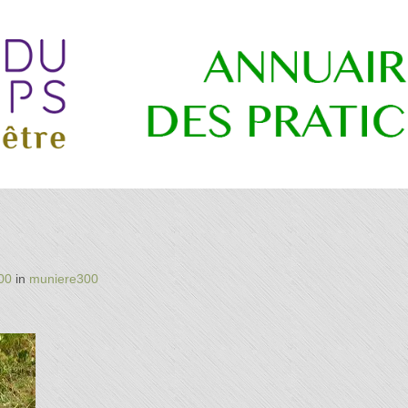
re
00
in
muniere300
es
ns