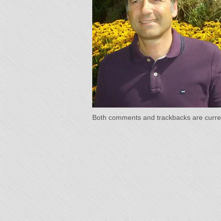
"L'Or 
Temp
Both comments and trackbacks are curren