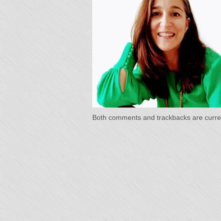
"L'Or 
Temp
Both comments and trackbacks are curren