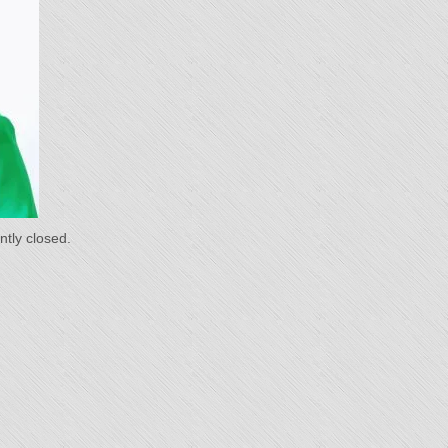
du
s"
tly closed.