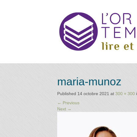
Retrouvez
Annuai
maria-munoz
les
praticiens
"bien-
Published
14 octobre 2021
at
300 × 300
être"
d
←
Previous
conseillé
Next
→
par la
librairie
l'or du
Praticie
temps