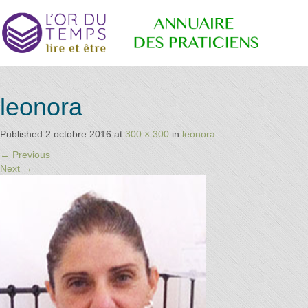
Retrouvez
Annuaire
leonora
les
praticiens
"bien-
Published
2 octobre 2016
at
300 × 300
in
leonora
être"
des
←
Previous
conseillé
Next
→
par la
librairie
l'or du
Praticiens
temps
"L'Or du