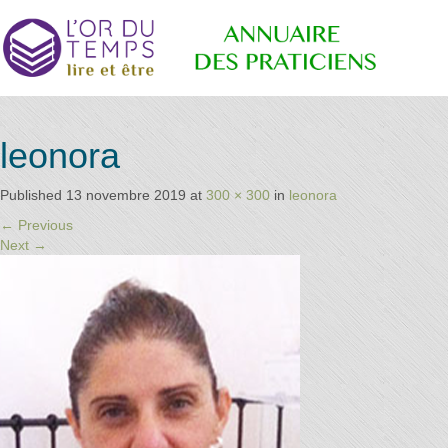
Retrouvez
Annuaire
leonora
les
praticiens
"bien-
Published
13 novembre 2019
at
300 × 300
in
leonora
être"
des
←
Previous
conseillé
Next
→
par la
librairie
l'or du
Praticiens
temps
"L'Or du