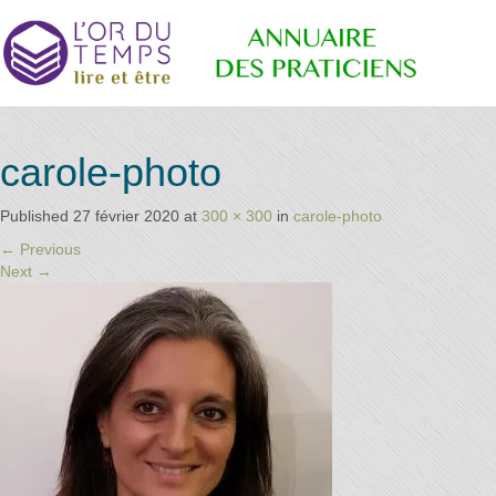
Retrouvez
Annuaire
carole-photo
les
praticiens
"bien-
Published
27 février 2020
at
300 × 300
in
carole-photo
être"
des
←
Previous
conseillé
Next
→
par la
librairie
l'or du
Praticiens
temps
"L'Or du