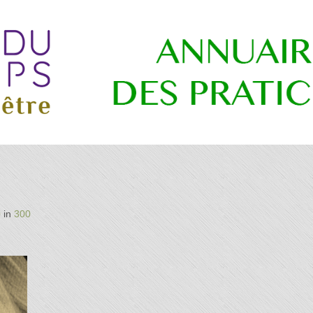
re
0
in
300
es
ns