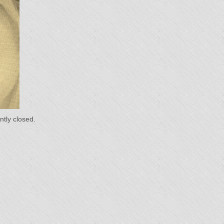
du
s"
tly closed.