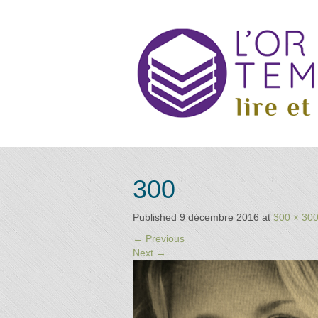
Retrouvez
Annuai
300
les
praticiens
"bien-
Published
9 décembre 2016
at
300 × 30
être"
d
←
Previous
conseillé
Next
→
par la
librairie
l'or du
Praticie
temps