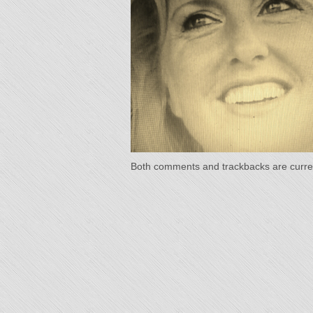
"L'Or 
Temp
Both comments and trackbacks are curren