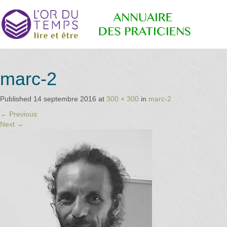
Annuaire
Retrouvez
marc-2
les
praticiens
"bien-
Published
14 septembre 2016
at
300 × 300
in
marc-2
des
être"
←
Previous
conseillé
Next
→
par la
librairie
Praticiens
l'or du
temps
"L'Or du