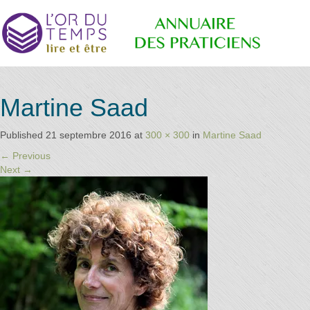
Annuaire
Retrouvez
Martine Saad
les
praticiens
"bien-
Published
21 septembre 2016
at
300 × 300
in
Martine Saad
des
être"
←
Previous
conseillé
Next
→
par la
librairie
Praticiens
l'or du
temps
"L'Or du