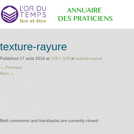
Annuaire
Retrouvez
texture-rayure
les
praticiens
"bien-
Published
17 août 2016
at
128 × 128
in
texture-rayure
des
être"
←
Previous
conseillé
Next
→
par la
librairie
Praticiens
l'or du
temps
"L'Or du
Both comments and trackbacks are currently closed.