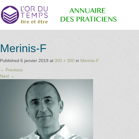
Annuaire
Retrouvez
Merinis-F
les
praticiens
"bien-
Published
6 janvier 2019
at
300 × 300
in
Merinis-F
des
être"
←
Previous
conseillé
Next
→
par la
librairie
Praticiens
l'or du
temps
"L'Or du