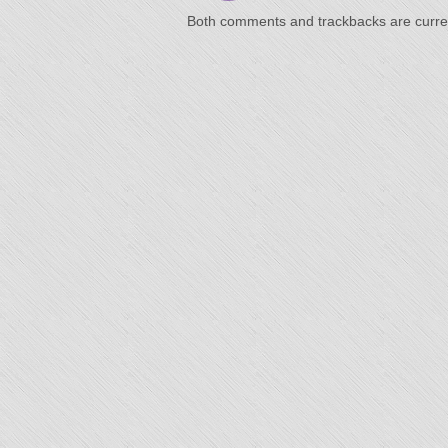
"L'Or 
Both comments and trackbacks are curren
Temp