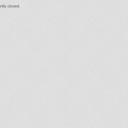
du
tly closed.
s"