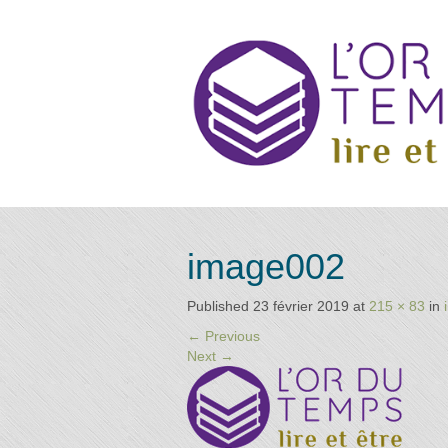
Annuai
Retrouvez
image002
les
praticiens
"bien-
Published
23 février 2019
at
215 × 83
in
d
être"
←
Previous
conseillé
Next
→
par la
librairie
Praticie
l'or du
temps