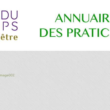
re
image002
es
ns