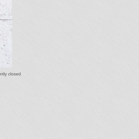
du
s"
tly closed.