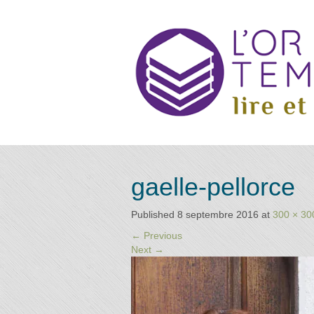
Annuai
Retrouvez
gaelle-pellorce
les
praticiens
"bien-
Published
8 septembre 2016
at
300 × 30
d
être"
←
Previous
conseillé
Next
→
par la
librairie
Praticie
l'or du
temps