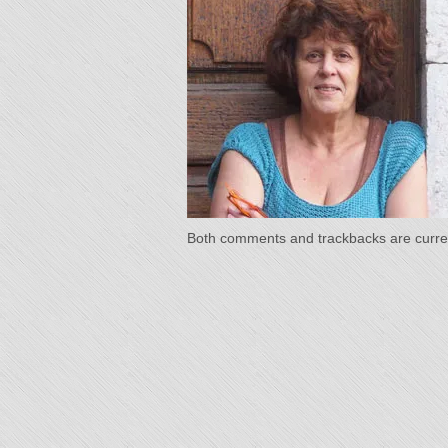
"L'Or 
Temp
Both comments and trackbacks are curren