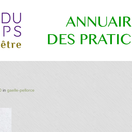
re
0
in
gaelle-pellorce
es
ns