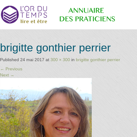
Annuaire
Retrouvez
brigitte gonthier perrier
les
praticiens
"bien-
Published
24 mai 2017
at
300 × 300
in
brigitte gonthier perrier
des
être"
←
Previous
conseillé
Next
→
par la
librairie
Praticiens
l'or du
temps
"L'Or du