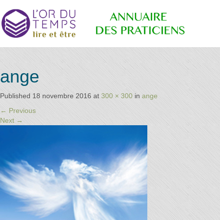
Annuaire
Retrouvez
ange
les
praticiens
"bien-
Published
18 novembre 2016
at
300 × 300
in
ange
des
être"
←
Previous
conseillé
Next
→
par la
librairie
Praticiens
l'or du
temps
"L'Or du