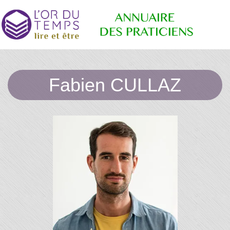
Annuaire
Retrouvez
les
Fabien CULLAZ
praticiens
"bien-
des
être"
conseillé
par la
librairie
Praticiens
l'or du
temps
"L'Or du