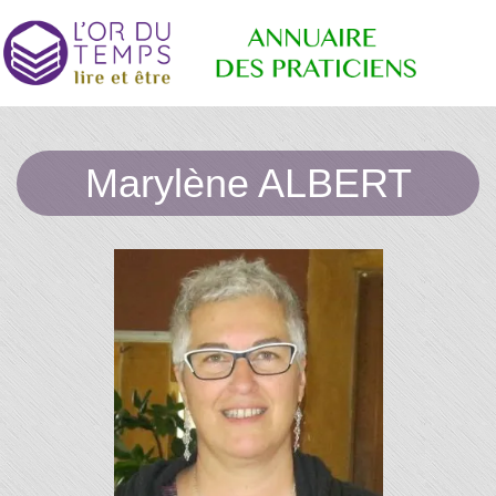
Annuaire
Retrouvez
les
Marylène ALBERT
praticiens
"bien-
des
être"
conseillé
par la
librairie
Praticiens
l'or du
temps
"L'Or du