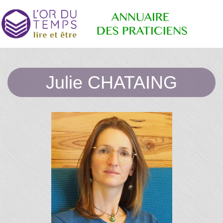
Annuaire
Retrouvez
les
Julie CHATAING
praticiens
"bien-
des
être"
conseillé
par la
librairie
Praticiens
l'or du
temps
"L'Or du