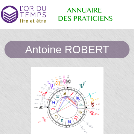
Annuaire
Retrouvez
les
Antoine ROBERT
praticiens
"bien-
des
être"
conseillé
par la
librairie
Praticiens
l'or du
temps
"L'Or du