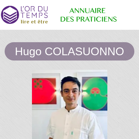
Annuaire
Retrouvez
les
Hugo COLASUONNO
praticiens
"bien-
des
être"
conseillé
par la
librairie
Praticiens
l'or du
temps
"L'Or du